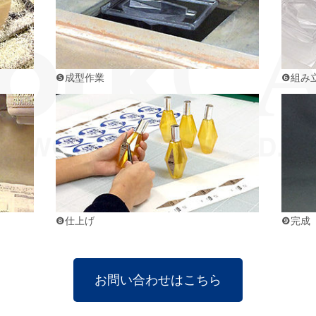
❺成型作業
❻組み
❽仕上げ
❾完成
お問い合わせはこちら