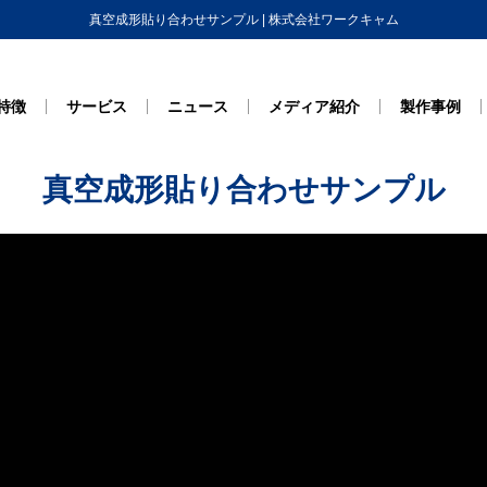
真空成形貼り合わせサンプル | 株式会社ワークキャム
特徴
サービス
ニュース
メディア紹介
製作事例
真空成形貼り合わせサンプル