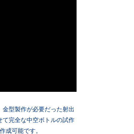
 金型製作が必要だった射出
せて完全な中空ボトルの試作
も作成可能です。