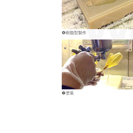
❹樹脂型製作
❼塗装