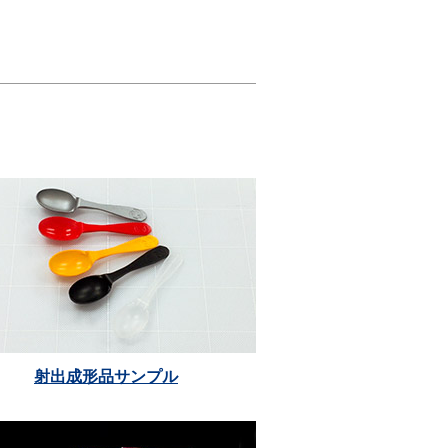
射出成形品サンプル