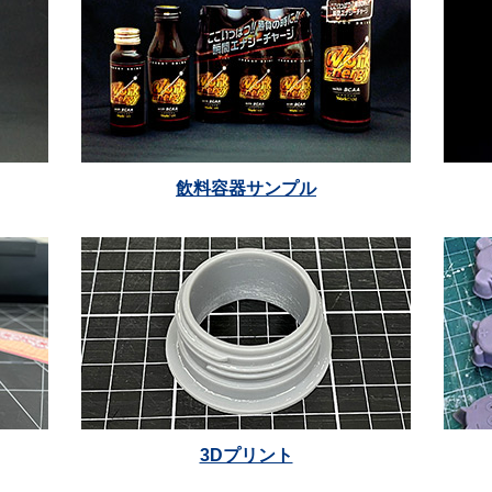
飲料容器サンプル
3Dプリント