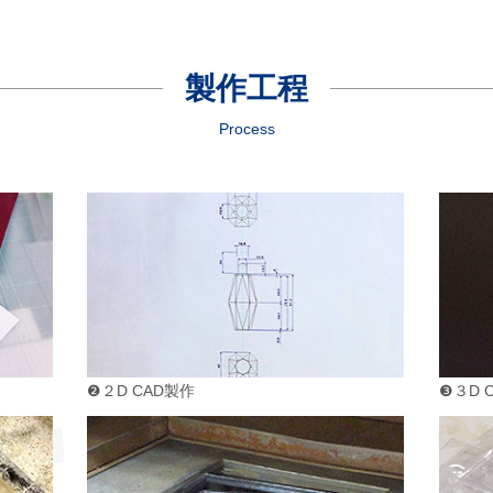
製作工程
Process
❷２D CAD製作
❸３D 