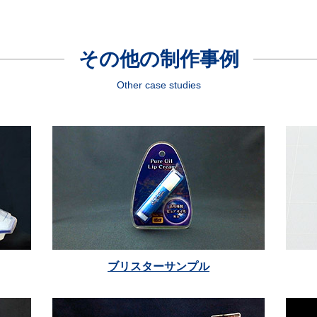
その他の制作事例
Other case studies
ブリスターサンプル