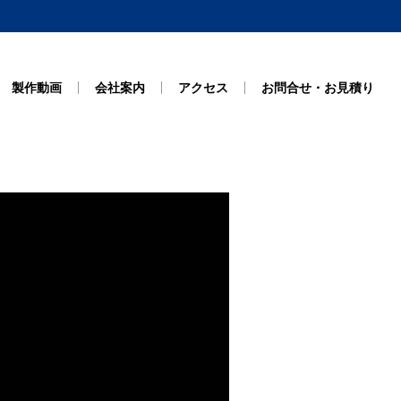
製作動画
会社案内
アクセス
お問合せ・お見積り